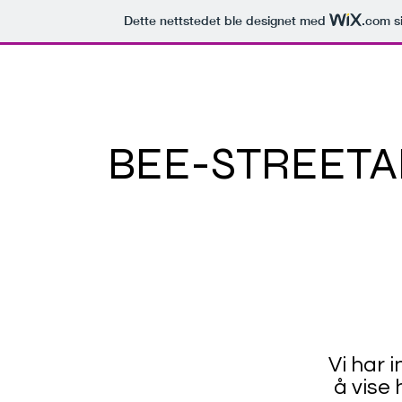
Dette nettstedet ble designet med
.com
si
BEE-STRE
ETA
Vi har 
å vise 